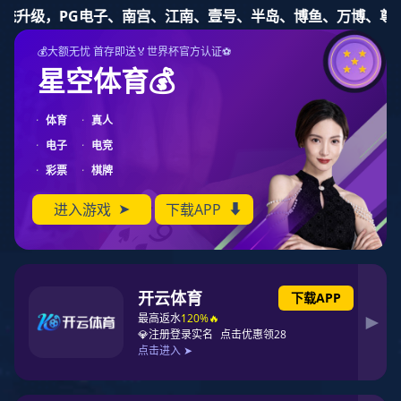
狗子28
19年行业供应商
可个性化定制及自主设计开发
网站狗子28
关于我们
带变压