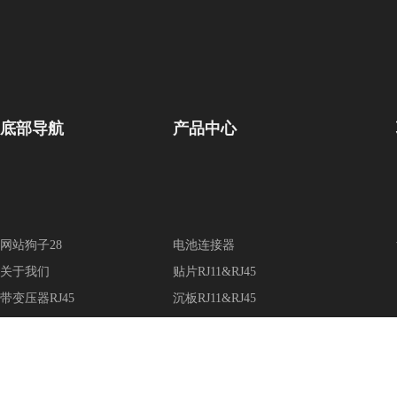
底部导航
产品中心
网站狗子28
电池连接器
关于我们
贴片RJ11&RJ45
带变压器RJ45
沉板RJ11&RJ45
设备展示
普通插件RJ11&RJ45
新闻资讯
RJ45网络转接头
在线留言
带变压器RJ45