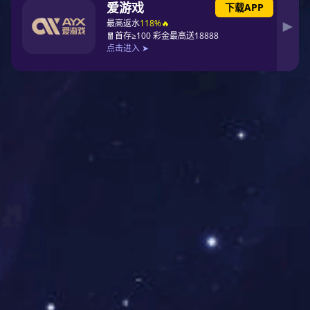
电池连接器
贴片RJ11&RJ45
沉板RJ11&RJ45
普通插件RJ11&RJ45
夹板式SATA
RJ45网络转接头
S
带变压器RJ45