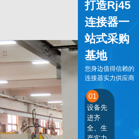
打造Rj45
连接器一
站式采购
基地
您身边值得信赖的
连接器实力供应商
01
设备先
进齐
全、生
产实力